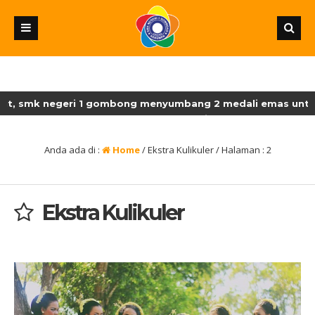
t, smk negeri 1 gombong menyumbang 2 medali emas untuk ma
ksn-smk dengan perolehan 18 medali emas, enam medali perak
Anda ada di :
Home
/
Ekstra Kulikuler
/ Halaman : 2
Ekstra Kulikuler