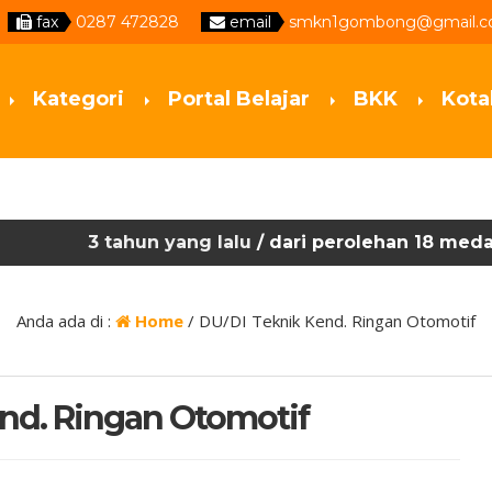
fax
0287 472828
email
smkn1gombong@gmail.
Kategori
Portal Belajar
BKK
Kota
3 tahun yang lalu
/ dari perolehan 18 medali emas 
3 tahun yang lalu
/ jateng ditetapkan sebagai juara
Anda ada di :
Home
/
DU/DI Teknik Kend. Ringan Otomotif
nd. Ringan Otomotif