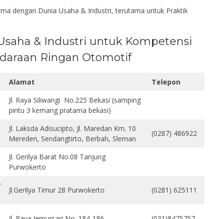
a dengan Dunia Usaha & Industri, terutama untuk Praktik
 Usaha & Industri untuk Kompetensi
ndaraan Ringan Otomotif
Alamat
Telepon
Jl. Raya Siliwangi No.225 Bekasi (samping
pintu 3 kemang pratama bekasi)
Jl. Laksda Adisucipto, Jl. Maredan Km. 10
(0287) 486922
Mereden, Sendangtirto, Berbah, Sleman
Jl. Gerilya Barat No.08 Tanjung
Purwokerto
r
Jl.Gerilya Timur 28 Purwokerto
(0281) 625111
Jl. Raya Jemursari No. 184-186
(031)8475757