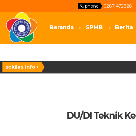
phone
0287 472828
Beranda
SPMB
Berita
sekilas info
DU/DI Teknik Ke