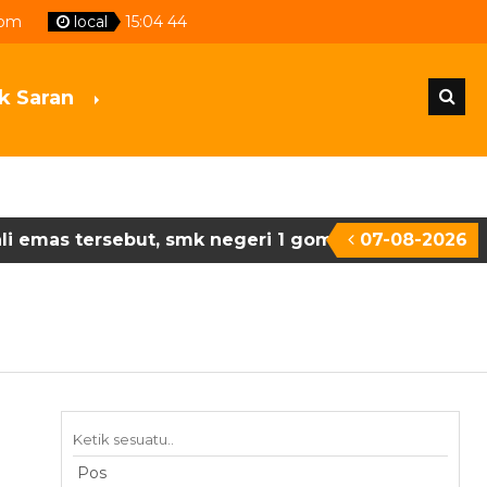
com
local
15
:
04
45
k Saran
tersebut, smk negeri 1 gombong menyumbang 2 meda
07-08-2026
 umum lksn-smk dengan perolehan 18 medali emas, e