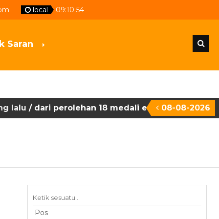
com
local
09
:
10
55
k Saran
/ dari perolehan 18 medali emas tersebut, smk ne
08-08-2026
/ jateng ditetapkan sebagai juara umum lksn-smk d