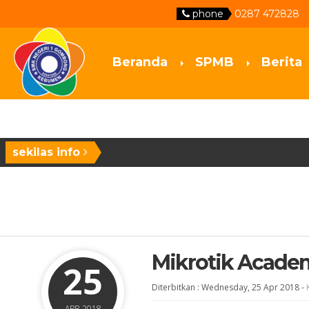
phone
0287 472828
Beranda
SPMB
Berita
sekilas info
Mikrotik Acade
25
Diterbitkan :
Wednesday, 25 Apr 2018
-
APR 2018