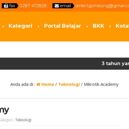
fax
0287 472828
email
smkn1gombong@gmail.
Kategori
Portal Belajar
BKK
Kota
3 tahun yang lalu
3 tahun yang lalu
Anda ada di :
Home
/
Teknologi
/
Mikrotik Academy
my
Kategori :
Teknologi