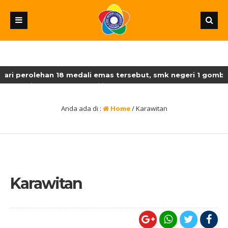
ri perolehan 18 medali emas tersebut, smk negeri 1 gombo
teng ditetapkan sebagai juara umum lksn-smk dengan peroleh
Anda ada di :
Home
/
Karawitan
Karawitan