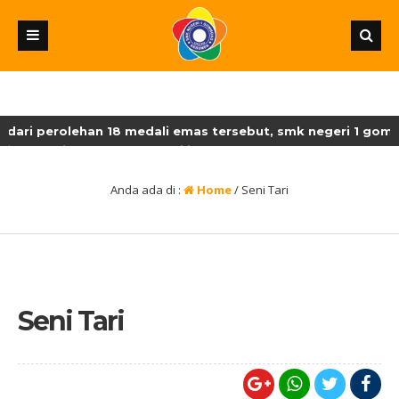
ari perolehan 18 medali emas tersebut, smk negeri 1 gombo
ateng ditetapkan sebagai juara umum lksn-smk dengan perole
Anda ada di :
Home
/
Seni Tari
Seni Tari