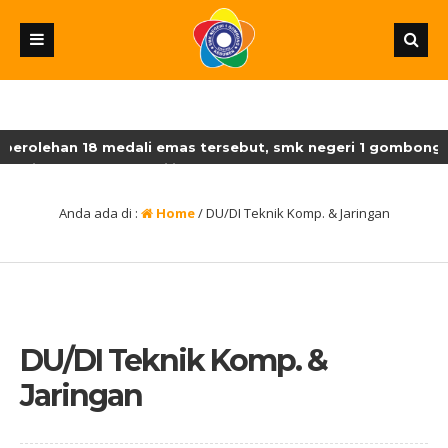
perolehan 18 medali emas tersebut, smk negeri 1 gombong m
g ditetapkan sebagai juara umum lksn-smk dengan perolehan 
Anda ada di :
Home
/
DU/DI Teknik Komp. & Jaringan
DU/DI Teknik Komp. &
Jaringan