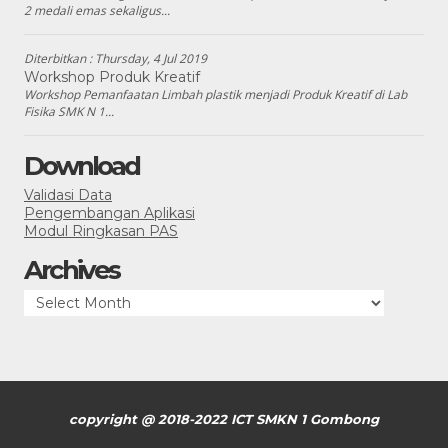
2 medali emas sekaligus...
Diterbitkan :
Thursday, 4 Jul 2019
Workshop Produk Kreatif
Workshop Pemanfaatan Limbah plastik menjadi Produk Kreatif di Lab
Fisika SMK N 1...
Download
Validasi Data
Pengembangan Aplikasi
Modul Ringkasan PAS
Archives
Archives
copyright @ 2018-2022 ICT SMKN 1 Gombong