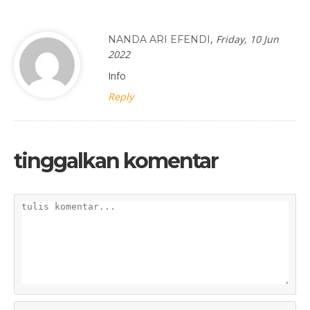
,
Friday, 10 Jun
NANDA ARI EFENDI
2022
Info
Reply
tinggalkan komentar