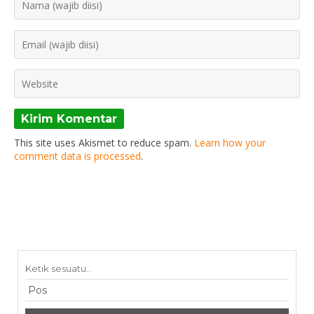
This site uses Akismet to reduce spam.
Learn how your
comment data is processed
.