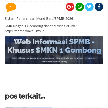
1
Sistem Penerimaan Murid Baru/SPMB 2026
SMK Negeri 1 Gombong dapat diakses di link :
https://spmb.waka3.my.id/
pos terkait...
18 Apr 2026
LSP SMK NEGERI 1