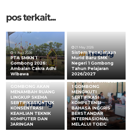
pos terkait...
21 May 2026
Sistem Penerimaan
4 Aug 2026
PTA SMKN 1
Murid Baru SMK
26 Aug 2024
Gombong 2026:
Negeri 1 Gombong
WUJUDKAN
Ambalan Cakra Adhi
Tahun Pelajaran
GENERASI
Wibawa
2026/2027
BERWAWASAN
18 Apr 2026
LSP SMK NEGERI 1
GLOBAL, SMK NEGERI
GOMBONG AKAN
1 GOMBONG
MENAMBAH RUANG
MENGIKUTI
LINGKUP SKEMA
SERTIFIKASI
SERTIFIKASIUNTUK
KOMPETENSI
KONSENTRASI
BAHASA INGGRIS
KEAHLIAN TEKNIK
BERSTANDAR
KOMPUTER DAN
INTERNASIONAL
JARINGAN
MELALUI TOEIC