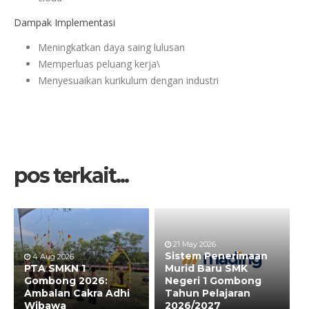
Dampak Implementasi
Meningkatkan daya saing lulusan
Memperluas peluang kerja\
Menyesuaikan kurikulum dengan industri
pos terkait...
21 May 2026
Sistem Penerimaan
4 Aug 2026
PTA SMKN 1
Murid Baru SMK
26 Aug 2024
Gombong 2026:
Negeri 1 Gombong
WUJUDKAN
Ambalan Cakra Adhi
Tahun Pelajaran
GENERASI
Wibawa
2026/2027