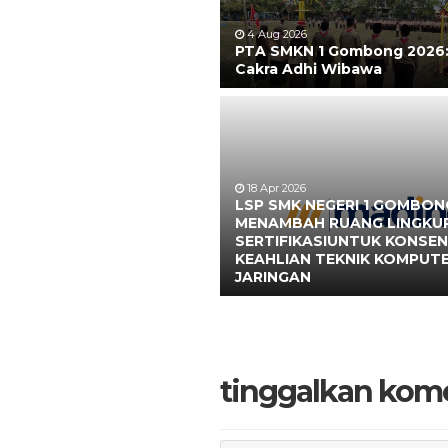
4 Aug 2026
PTA SMKN 1 Gombong 2026
Cakra Adhi Wibawa
18 Apr 2026
LSP SMK NEGERI 1 GOMBON
MENAMBAH RUANG LINGKU
SERTIFIKASIUNTUK KONSEN
KEAHLIAN TEKNIK KOMPUT
JARINGAN
tinggalkan kom