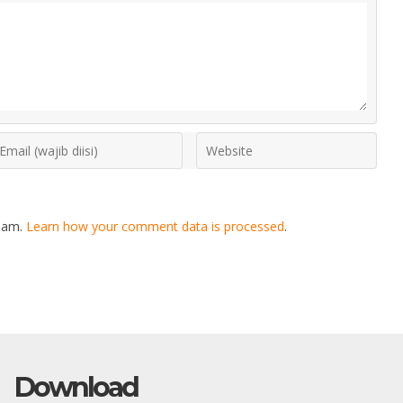
spam.
Learn how your comment data is processed
.
Download