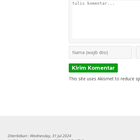
This site uses Akismet to reduce 
Diterbitkan :
Wednesday, 31 Jul 2024