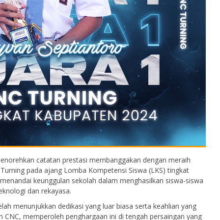
enorehkan catatan prestasi membanggakan dengan meraih
 Turning pada ajang Lomba Kompetensi Siswa (LKS) tingkat
i menandai keunggulan sekolah dalam menghasilkan siswa-siswa
teknologi dan rekayasa.
ah menunjukkan dedikasi yang luar biasa serta keahlian yang
n CNC, memperoleh penghargaan ini di tengah persaingan yang