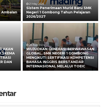
21 May 2026
Sistem Penerimaan Murid Baru SMK
: Ambalan
Negeri 1 Gombong Tahun Pelajaran
2026/2027
26 Aug 2024
G AKAN
WUJUDKAN GENERASI BERWAWASAN
P SKEMA
GLOBAL, SMK NEGERI 1 GOMBONG
TRASI
MENGIKUTI SERTIFIKASI KOMPETENSI
ER DAN
BAHASA INGGRIS BERSTANDAR
INTERNASIONAL MELALUI TOEIC
entar