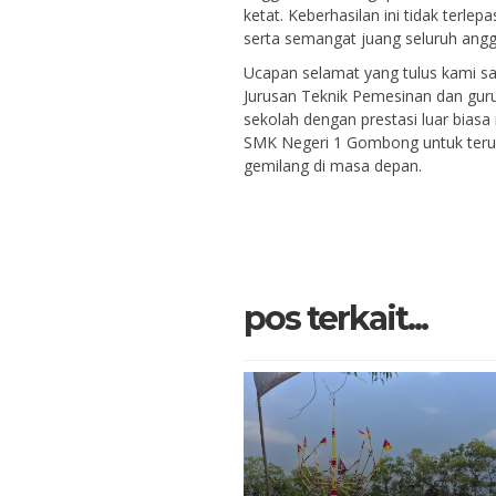
ketat. Keberhasilan ini tidak terl
serta semangat juang seluruh angg
Ucapan selamat yang tulus kami s
Jurusan Teknik Pemesinan dan gur
sekolah dengan prestasi luar biasa 
SMK Negeri 1 Gombong untuk terus
gemilang di masa depan.
pos terkait...