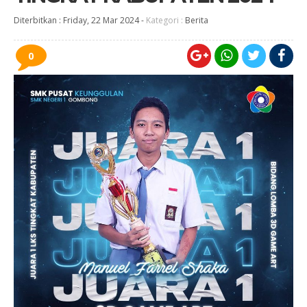
Diterbitkan :
Friday, 22 Mar 2024
-
Kategori :
Berita
0