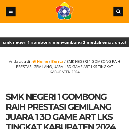
k negeri 1 gombong menyumbang 2 medali emas untuk mata l
mk dengan perolehan 18 medali emas, enam medali perak, tuj
Anda ada di :
Home
/
Berita
/
SMK NEGERI 1 GOMBONG RAIH
PRESTASI GEMILANG JUARA 1 3D GAME ART LKS TINGKAT
KABUPATEN 2024
SMK NEGERI 1 GOMBONG
RAIH PRESTASI GEMILANG
JUARA 1 3D GAME ART LKS
TINGKAT KABUPATEN 2024