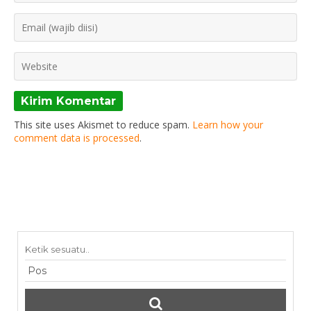
This site uses Akismet to reduce spam.
Learn how your
comment data is processed
.