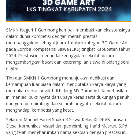
SMKN Negeri 1 Gombong kembali membuktikan eksistensinya
dalam dunia kompetisi dengan meraih prestasi
membanggakan sebagai Juara 1 dalam kategori 3D Game Art
pada Lomba Kompetensi Siswa (LKS) tingkat Kabupaten tahun
2024. Prestasi ini menandai keunggulan sekolah dalam
mengembangkan bakat dan keterampilan siswa di bidang seni
digital.
Tim dari SMKN 1 Gombong menunjukkan dedikasi dan
kemampuan luar biasa dalam menciptakan karya-karya yang
memukau serta inovatif di bidang 3D Game Art. Keberhasilan
ini menjadi bukti nyata dari upaya keras serta dukungan penuh
dari guru pembimbing dan seluruh anggota sekolah dalam
menghadapi kompetisi yang ketat.
Selamat Manuel Farrel Shaka R Siswa Kelas XI DKVB Jurusan
Desai Komunikasi Visual dan pembimbing Hafid Masruri, S.Pd
yang telah mengharumkan nama sekolah dengan prestasi ini.