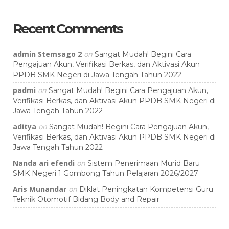
Recent Comments
admin Stemsago 2
on
Sangat Mudah! Begini Cara
Pengajuan Akun, Verifikasi Berkas, dan Aktivasi Akun
PPDB SMK Negeri di Jawa Tengah Tahun 2022
padmi
on
Sangat Mudah! Begini Cara Pengajuan Akun,
Verifikasi Berkas, dan Aktivasi Akun PPDB SMK Negeri di
Jawa Tengah Tahun 2022
aditya
on
Sangat Mudah! Begini Cara Pengajuan Akun,
Verifikasi Berkas, dan Aktivasi Akun PPDB SMK Negeri di
Jawa Tengah Tahun 2022
Nanda ari efendi
on
Sistem Penerimaan Murid Baru
SMK Negeri 1 Gombong Tahun Pelajaran 2026/2027
Aris Munandar
on
Diklat Peningkatan Kompetensi Guru
Teknik Otomotif Bidang Body and Repair