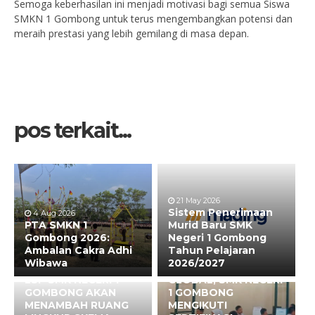
Semoga keberhasilan ini menjadi motivasi bagi semua Siswa
SMKN 1 Gombong untuk terus mengembangkan potensi dan
meraih prestasi yang lebih gemilang di masa depan.
pos terkait...
21 May 2026
Sistem Penerimaan
4 Aug 2026
PTA SMKN 1
Murid Baru SMK
26 Aug 2024
Gombong 2026:
Negeri 1 Gombong
WUJUDKAN
Ambalan Cakra Adhi
Tahun Pelajaran
GENERASI
Wibawa
2026/2027
BERWAWASAN
18 Apr 2026
LSP SMK NEGERI 1
GLOBAL, SMK NEGERI
GOMBONG AKAN
1 GOMBONG
MENAMBAH RUANG
MENGIKUTI