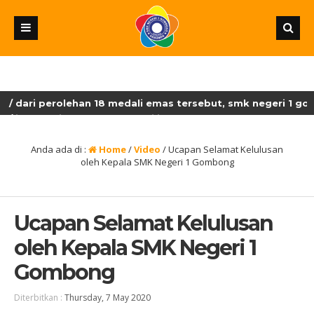
 dari perolehan 18 medali emas tersebut, smk negeri 1 go
 jateng ditetapkan sebagai juara umum lksn-smk dengan pero
Anda ada di :
Home
/
Video
/
Ucapan Selamat Kelulusan
oleh Kepala SMK Negeri 1 Gombong
Ucapan Selamat Kelulusan
oleh Kepala SMK Negeri 1
Gombong
Diterbitkan :
Thursday, 7 May 2020