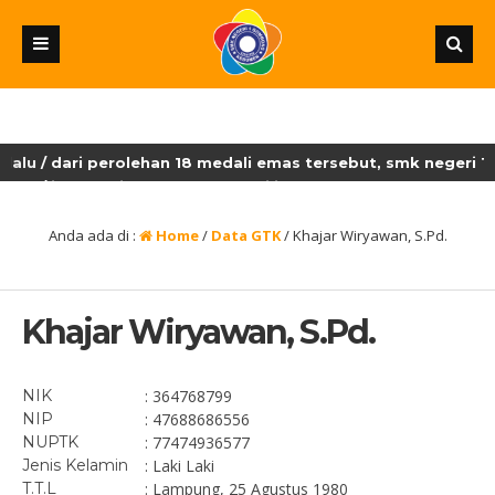
lu
/ dari perolehan 18 medali emas tersebut, smk negeri 1
lu
/ jateng ditetapkan sebagai juara umum lksn-smk dengan p
Anda ada di :
Home
/
Data GTK
/
Khajar Wiryawan, S.Pd.
Khajar Wiryawan, S.Pd.
NIK
: 364768799
NIP
: 47688686556
NUPTK
: 77474936577
Jenis Kelamin
: Laki Laki
T.T.L
: Lampung, 25 Agustus 1980